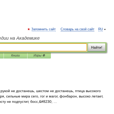
Запомнить сайт
Словарь на свой сайт
RU
едии на Академике
Найти!
Книги
Игры ⚽
рукой не достанешь, шестом не достанешь, птица высокого
я, сильные мира сего, гог и магог, фонбарон, высоко летает,
ерсту не подпустит, босс,&#8230; …