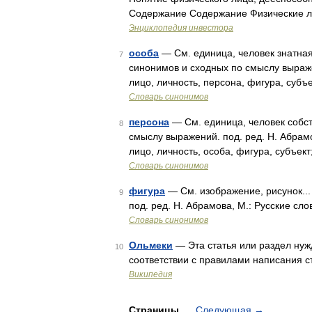
Содержание Содержание Физические ли
Энциклопедия инвестора
особа
— См. единица, человек знатная 
7
синонимов и сходных по смыслу выражен
лицо, личность, персона, фигура, субъ
Словарь синонимов
персона
— См. единица, человек собст
8
смыслу выражений. под. ред. Н. Абрамо
лицо, личность, особа, фигура, субъек
Словарь синонимов
фигура
— См. изображение, рисунок...
9
под. ред. Н. Абрамова, М.: Русские сл
Словарь синонимов
Ольмеки
— Эта статья или раздел нуж
10
соответствии с правилами написания 
Википедия
Страницы
Следующая
→