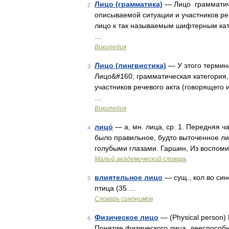
Лицо (грамматика)
— Лицо грамматиче
2
описываемой ситуации и участников реч
лицо к так называемым шифтерным кате
…
Википедия
Лицо (лингвистика)
— У этого термина
3
Лицо&#160; грамматическая категория
участников речевого акта (говорящего
…
Википедия
лицо́
— а, мн. лица, ср. 1. Передняя ч
4
было правильное, будто выточенное ли
голубыми глазами. Гаршин, Из воспом
Малый академический словарь
влиятельное лицо
— сущ., кол во син
5
птица (35 …
Словарь синонимов
Физическое лицо
— (Physical person)
6
Понятие физического лица, дееспособ