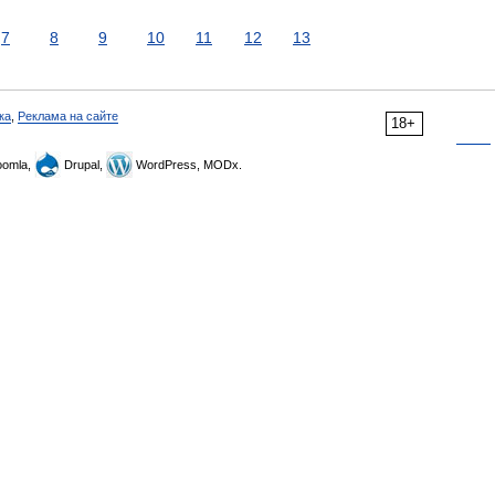
7
8
9
10
11
12
13
ка
,
Реклама на сайте
18+
omla,
Drupal,
WordPress, MODx.