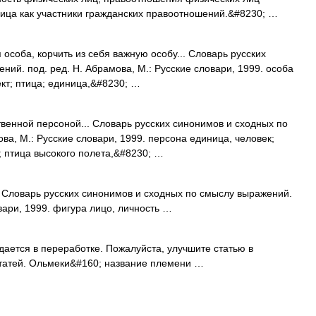
ца как участники гражданских правоотношений.&#8230; …
особа, корчить из себя важную особу... Словарь русских
ий. под. ред. Н. Абрамова, М.: Русские словари, 1999. особа
ект; птица; единица,&#8230; …
венной персоной... Словарь русских синонимов и сходных по
ва, М.: Русские словари, 1999. персона единица, человек;
т; птица высокого полета,&#8230; …
 Словарь русских синонимов и сходных по смыслу выражений.
овари, 1999. фигура лицо, личность …
дается в переработке. Пожалуйста, улучшите статью в
статей. Ольмеки&#160; название племени …