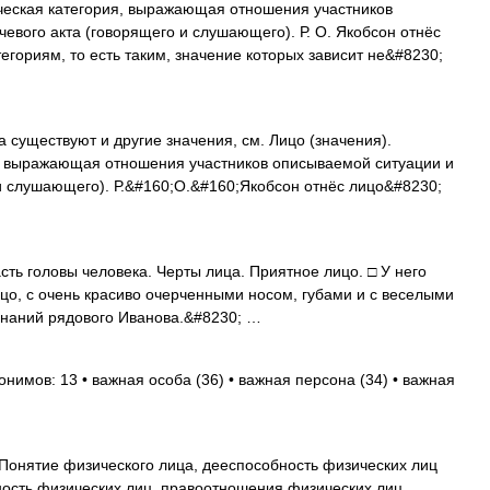
ская категория, выражающая отношения участников
евого акта (говорящего и слушающего). Р. О. Якобсон отнёс
гориям, то есть таким, значение которых зависит не&#8230;
 существуют и другие значения, см. Лицо (значения).
, выражающая отношения участников описываемой ситуации и
 и слушающего). Р.&#160;О.&#160;Якобсон отнёс лицо&#8230;
асть головы человека. Черты лица. Приятное лицо. □ У него
цо, с очень красиво очерченными носом, губами и с веселыми
инаний рядового Иванова.&#8230; …
онимов: 13 • важная особа (36) • важная персона (34) • важная
 Понятие физического лица, дееспособность физических лиц
ность физических лиц, правоотношения физических лиц