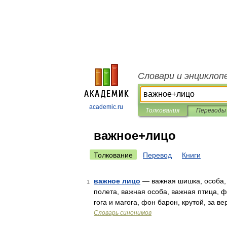
Словари и энциклоп
academic.ru
Толкования
Переводы
важное+лицо
Толкование
Перевод
Книги
важное лицо
— важная шишка, особа, 
1
полета, важная особа, важная птица, фр
гога и магога, фон барон, крутой, за в
Словарь синонимов