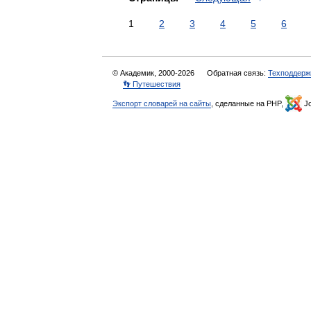
1
2
3
4
5
6
© Академик, 2000-2026
Обратная связь:
Техподдерж
👣 Путешествия
Экспорт словарей на сайты
, сделанные на PHP,
Jo